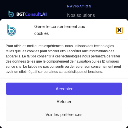
NAVIGATION
Nos solutions
Actualités IA
Gérer le consentement aux
Solutions métier sur mesure
Analyses
cookies
contact@bgtconsult.ai
Newsletter
Pour offrir les meilleures expériences, nous utilisons des technologies
LÉGAL
SUIVEZ-NOUS
telles que les cookies pour stocker et/ou accéder aux informations des
appareils. Le fait de consentir à ces technologies nous permettra de traiter
Politique de confidentialité
LinkedIn
des données telles que le comportement de navigation ou les ID uniques
Mentions légales
YouTube
sur ce site. Le fait de ne pas consentir ou de retirer son consentement peut
avoir un effet négatif sur certaines caractéristiques et fonctions.
Politique des cookies
Conditions Générales de
Services
Accepter
Refuser
Voir les préférences
© 2026 BGT Consult AI ·
bgtconsult.ai