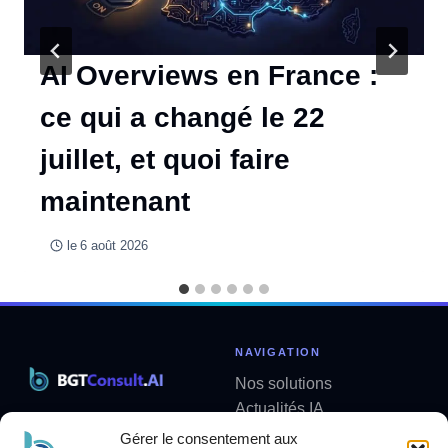
AI Overviews en France :
ce qui a changé le 22
juillet, et quoi faire
maintenant
le
6 août 2026
NAVIGATION
Nos solutions
Actualités IA
Solutions métier sur mesure
Analyses
Gérer le consentement aux