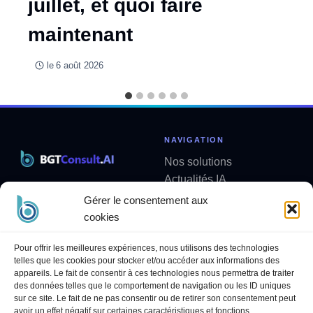
juillet, et quoi faire
maintenant
le
6 août 2026
NAVIGATION
Nos solutions
Actualités IA
Solutions métier sur mesure
Analyses
Gérer le consentement aux
contact@bgtconsult.ai
Newsletter
cookies
LÉGAL
SUIVEZ-NOUS
Pour offrir les meilleures expériences, nous utilisons des technologies
telles que les cookies pour stocker et/ou accéder aux informations des
Politique de confidentialité
LinkedIn
appareils. Le fait de consentir à ces technologies nous permettra de traiter
Mentions légales
YouTube
des données telles que le comportement de navigation ou les ID uniques
sur ce site. Le fait de ne pas consentir ou de retirer son consentement peut
Politique des cookies
avoir un effet négatif sur certaines caractéristiques et fonctions.