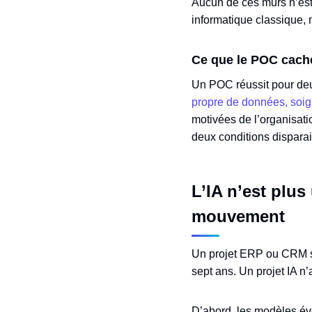
Aucun de ces murs n’est 
informatique classique, n
Ce que le POC cach
Un POC réussit pour deu
propre de données, soi
motivées de l’organisati
deux conditions disparai
L’IA n’est plus
mouvement
Un projet ERP ou CRM se 
sept ans. Un projet IA n
D’abord, les modèles év