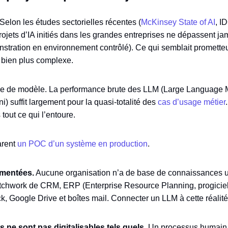
 Selon les études sectorielles récentes (
McKinsey State of AI
, I
ojets d’IA initiés dans les grandes entreprises ne dépassent j
stration en environnement contrôlé). Ce qui semblait prometteur
é bien plus complexe.
me de modèle. La performance brute des LLM (Large Language 
) suffit largement pour la quasi-totalité des
cas d’usage métier
s tout ce qui l’entoure.
arent
un POC d’un système en production
.
gmentées.
Aucune organisation n’a de base de connaissances u
atchwork de CRM, ERP (Enterprise Resource Planning, progiciel 
k, Google Drive et boîtes mail. Connecter un LLM à cette réalité 
 ne sont pas digitalisables tels quels.
Un processus humain 