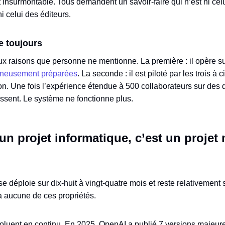
insurmontable. Tous demandent un savoir-faire qui n’est ni celui
i celui des éditeurs.
e toujours
x raisons que personne ne mentionne. La première : il opère s
gneusement préparées
. La seconde : il est piloté par les trois à
on. Une fois l’expérience étendue à 500 collaborateurs sur des 
ssent. Le système ne fonctionne plus.
 un projet informatique, c’est un projet 
déploie sur dix-huit à vingt-quatre mois et reste relativement 
’a aucune de ces propriétés.
oluent en continu. En 2025, OpenAI a publié 7 versions majeur