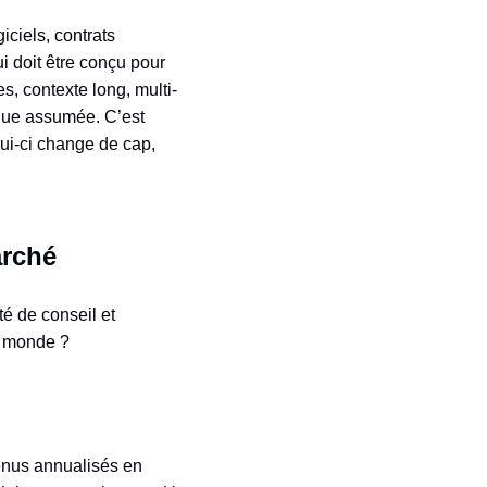
iciels, contrats
ui doit être conçu pour
 contexte long, multi-
inue assumée. C’est
lui-ci change de cap,
arché
té de conseil et
au monde ?
enus annualisés en