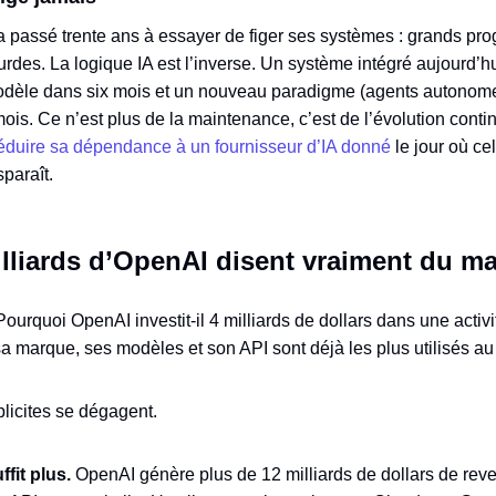
 a passé trente ans à essayer de figer ses systèmes : grands prog
urdes. La logique IA est l’inverse. Un système intégré aujourd’h
èle dans six mois et un nouveau paradigme (agents autonomes,
mois. Ce n’est plus de la maintenance, c’est de l’évolution cont
éduire sa dépendance à un fournisseur d’IA donné
le jour où ce
paraît.
illiards d’OpenAI disent vraiment du m
urquoi OpenAI investit-il 4 milliards de dollars dans une activi
 sa marque, ses modèles et son API sont déjà les plus utilisés 
licites se dégagent.
fit plus.
OpenAI génère plus de 12 milliards de dollars de rev