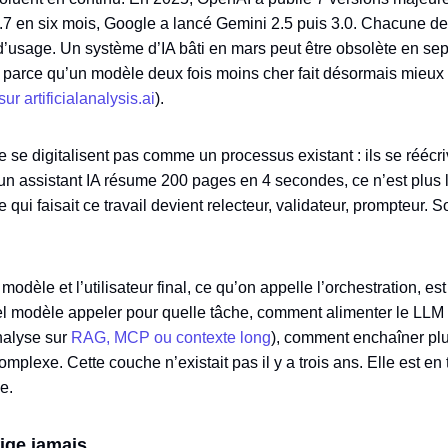
 4.7 en six mois, Google a lancé Gemini 2.5 puis 3.0. Chacune de
 d’usage. Un système d’IA bâti en mars peut être obsolète en se
 parce qu’un modèle deux fois moins cher fait désormais mieux 
ur artificialanalysis.ai
).
e se digitalisent pas comme un processus existant : ils se réécri
un assistant IA résume 200 pages en 4 secondes, ce n’est plus
e qui faisait ce travail devient relecteur, validateur, prompteur. 
 modèle et l’utilisateur final, ce qu’on appelle l’orchestration, e
uel modèle appeler pour quelle tâche, comment alimenter le LL
analyse sur
RAG, MCP ou contexte long
), comment enchaîner pl
plexe. Cette couche n’existait pas il y a trois ans. Elle est en
e.
fige jamais