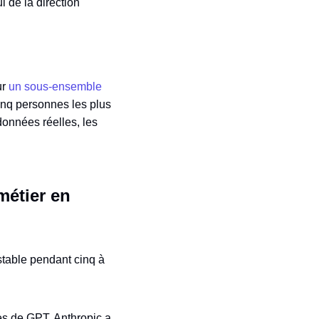
 de la direction
ur
un sous-ensemble
 cinq personnes les plus
données réelles, les
métier en
stable pendant cinq à
es de GPT, Anthropic a