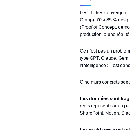
Les chiffres convergent.
Group), 70 à 85 % des pr
(Proof of Concept, démon
production, à une réalit
Ce n’est pas un problè
type GPT, Claude, Gemini
l’intelligence : il est dan
Cinq murs concrets sép
Les données sont fra
réels reposent sur un p
SharePoint, Notion, Slac
Les workflows existants