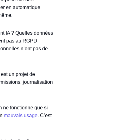
ser en automatique
-même.
ent IA ? Quelles données
vient pas au RGPD
ionnelles n’ont pas de
est un projet de
missions, journalisation
 ne fonctionne que si
un
mauvais usage
. C’est