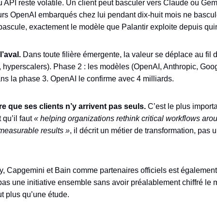
u API reste volatile. Un client peut basculer vers Claude ou Ge
eurs OpenAI embarqués chez lui pendant dix-huit mois ne bascul
 bascule, exactement le modèle que Palantir exploite depuis qui
l’aval.
Dans toute filière émergente, la valeur se déplace au fil 
IA, hyperscalers). Phase 2 : les modèles (OpenAI, Anthropic, Goog
ans la phase 3. OpenAI le confirme avec 4 milliards.
que ses clients n’y arrivent pas seuls.
C’est le plus importa
qu’il faut
« helping organizations rethink critical workflows aro
 measurable results »
, il décrit un métier de transformation, pas un
, Capgemini et Bain comme partenaires officiels est également 
 pas une initiative ensemble sans avoir préalablement chiffré le
t plus qu’une étude.