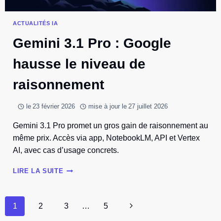
ACTUALITÉS IA
Gemini 3.1 Pro : Google
hausse le niveau de
raisonnement
le
23 février 2026
mise à jour le
27 juillet 2026
Gemini 3.1 Pro promet un gros gain de raisonnement au
même prix. Accès via app, NotebookLM, API et Vertex
AI, avec cas d’usage concrets.
GEMINI
LIRE LA SUITE
3.1
PRO
:
Navigation
Page
1
2
3
…
5
GOOGLE
HAUSSE