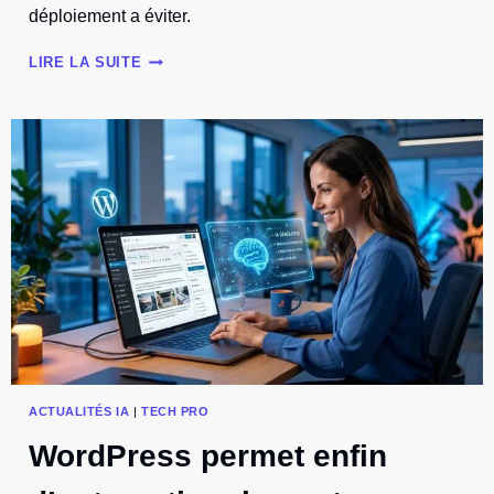
déploiement a éviter.
CRM
LIRE LA SUITE
:
CE
QUE
LES
AGENTS
IA
CHANGENT
POUR
LES
PME
ACTUALITÉS IA
|
TECH PRO
WordPress permet enfin