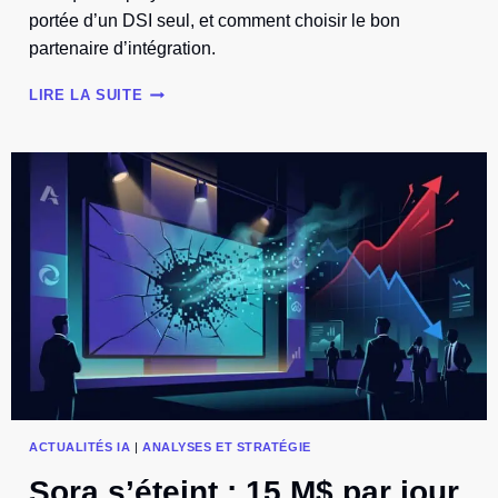
portée d’un DSI seul, et comment choisir le bon
partenaire d’intégration.
INTÉGRER
LIRE LA SUITE
L’IA
EN
ENTREPRISE
:
POURQUOI
C’EST
DEVENU
UN
MÉTIER
ACTUALITÉS IA
|
ANALYSES ET STRATÉGIE
Sora s’éteint : 15 M$ par jour