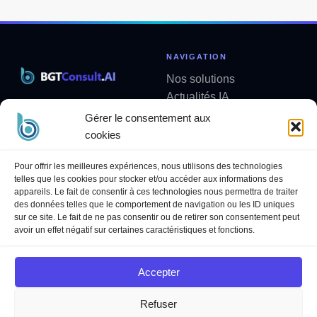
de
suivante
LE
page
NIVEAU
DE
RAISONNEMENT
NAVIGATION
Nos solutions
Actualités IA
Solutions métier sur mesure
Analyses
Gérer le consentement aux
contact@bgtconsult.ai
Newsletter
cookies
LÉGAL
SUIVEZ-NOUS
Pour offrir les meilleures expériences, nous utilisons des technologies
telles que les cookies pour stocker et/ou accéder aux informations des
Politique de confidentialité
LinkedIn
appareils. Le fait de consentir à ces technologies nous permettra de traiter
Mentions légales
YouTube
des données telles que le comportement de navigation ou les ID uniques
sur ce site. Le fait de ne pas consentir ou de retirer son consentement peut
Politique des cookies
avoir un effet négatif sur certaines caractéristiques et fonctions.
Conditions Générales de
Services
Accepter
Refuser