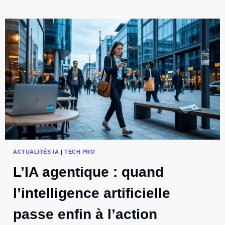
:
GPT-
5.4
PROMET
DES
GAINS
CONCRETS
AU
TRAVAIL
ACTUALITÉS IA
|
TECH PRO
L’IA agentique : quand
l’intelligence artificielle
passe enfin à l’action