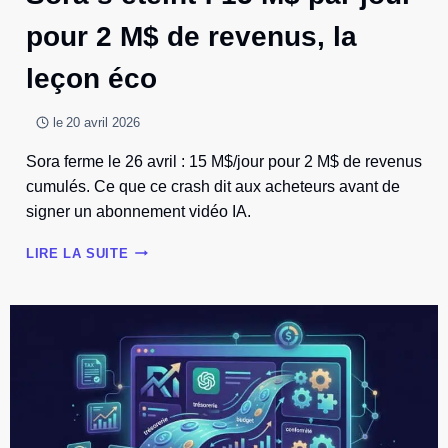
pour 2 M$ de revenus, la
leçon éco
le
20 avril 2026
Sora ferme le 26 avril : 15 M$/jour pour 2 M$ de revenus
cumulés. Ce que ce crash dit aux acheteurs avant de
signer un abonnement vidéo IA.
SORA
LIRE LA SUITE
S’ÉTEINT
:
15
M$
PAR
JOUR
POUR
2
M$