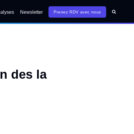
alyses
Newsletter
Prenez RDV avec nous
n des la