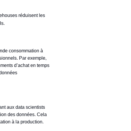
kehouses réduisent les
ls.
grande consommation à
cisionnels. Par exemple,
tements d’achat en temps
e données
nt aux data scientists
tion des données. Cela
tion à la production.