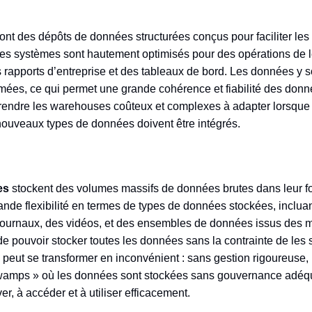
ont des dépôts de données structurées conçus pour faciliter les
es systèmes sont hautement optimisés pour des opérations de l
s rapports d’entreprise et des tableaux de bord. Les données y 
rmées, ce qui permet une grande cohérence et fiabilité des don
t rendre les warehouses coûteux et complexes à adapter lorsque 
nouveaux types de données doivent être intégrés.
es
stockent des volumes massifs de données brutes dans leur for
nde flexibilité en termes de types de données stockées, inclu
ournaux, des vidéos, et des ensembles de données issus des m
de pouvoir stocker toutes les données sans la contrainte de les s
ité peut se transformer en inconvénient : sans gestion rigoureuse,
wamps » où les données sont stockées sans gouvernance adéqu
ver, à accéder et à utiliser efficacement.