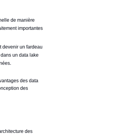
helle de manière
raitement importantes
 devenir un fardeau
 dans un data lake
nnées.
avantages des data
onception des
rchitecture des