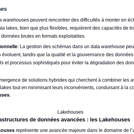
nes
ta warehouses peuvent rencontrer des difficultés à monter en éc
a lakes, bien que plus flexibles, requièrent des capacités de t
s données brutes en formats exploitables.
ionnelle
: La gestion des schémas dans un data warehouse peut
 évoluent, tandis que la qualité et la gouvernance des données
ils et processus sophistiqués pour éviter la dégradation des do
émergence de solutions hybrides qui cherchent à combiner les 
lakes tout en minimisant leurs inconvénients, conduisant à la c
uses
.
rastructures de données avancées : les Lakehouses
houses
représente une avancée majeure dans le domaine de l’a