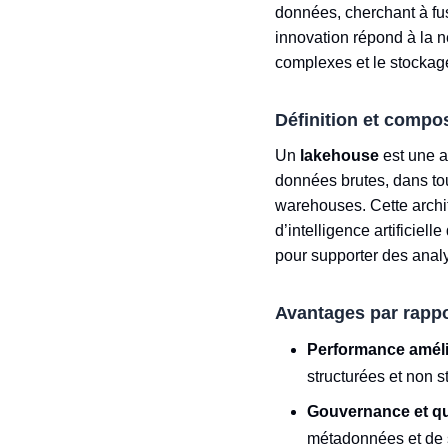
données, cherchant à fus
innovation répond à la n
complexes et le stockag
Définition et compo
Un
lakehouse
est une a
données brutes, dans tou
warehouses. Cette archit
d’intelligence artificiel
pour supporter des anal
Avantages par rappor
Performance amél
structurées et non s
Gouvernance et qu
métadonnées et de s