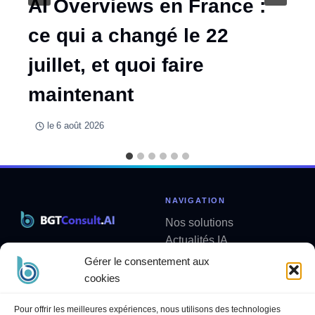
AI Overviews en France :
ce qui a changé le 22
juillet, et quoi faire
maintenant
le
6 août 2026
NAVIGATION
Nos solutions
Actualités IA
Solutions métier sur mesure
Analyses
Gérer le consentement aux
contact@bgtconsult.ai
Newsletter
cookies
LÉGAL
SUIVEZ-NOUS
Pour offrir les meilleures expériences, nous utilisons des technologies