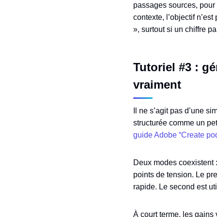
passages sources, pour v
contexte, l’objectif n’es
», surtout si un chiffre p
Tutoriel #3 : g
vraiment
Il ne s’agit pas d’une si
structurée comme un peti
guide Adobe “Create po
Deux modes coexistent : 
points de tension. Le pr
rapide. Le second est ut
À court terme, les gains