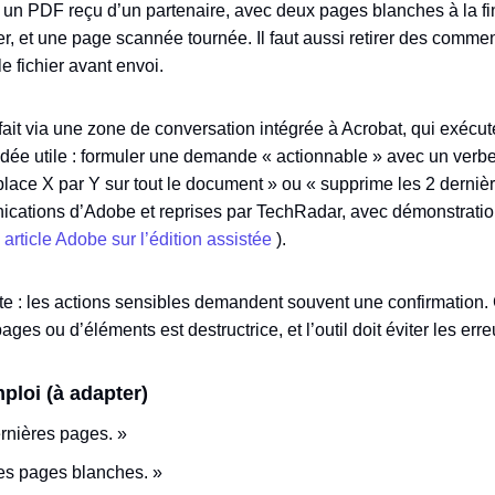
 : un PDF reçu d’un partenaire, avec deux pages blanches à la fi
r, et une page scannée tournée. Il faut aussi retirer des commen
le fichier avant envoi.
 fait via une zone de conversation intégrée à Acrobat, qui exécut
’idée utile : formuler une demande « actionnable » avec un verbe
lace X par Y sur tout le document » ou « supprime les 2 dernièr
ications d’Adobe et reprises par TechRadar, avec démonstratio
,
article Adobe sur l’édition assistée
).
te : les actions sensibles demandent souvent une confirmation. 
es ou d’éléments est destructrice, et l’outil doit éviter les erre
ploi (à adapter)
rnières pages. »
es pages blanches. »