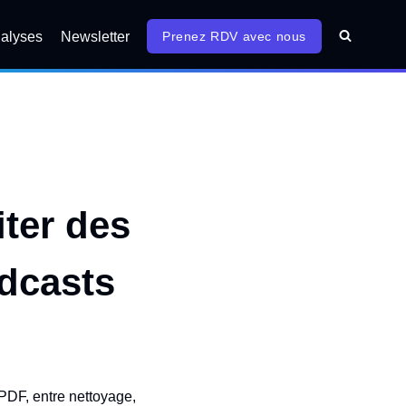
alyses
Newsletter
Prenez RDV avec nous
ter des
odcasts
 PDF, entre nettoyage,