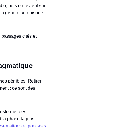
io, puis on revient sur
 on génère un épisode
s passages cités et
ragmatique
es pénibles. Retirer
ment : ce sont des
ransformer des
 la phase la plus
ésentations et podcasts