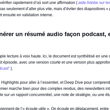
érifier rapidement d’où sort une affirmation (
aide Adobe sur les
t pas seulement d’aller plus vite, mais d’éviter des diapositives 
art ensuite en validation interne.
énérer un résumé audio façon podcast, et
mple lecture à voix haute. Ici, le document est synthétisé en une
t épisode, avec une version courte et une version plus approfo
dcast”
).
Highlights pour aller à l’essentiel, et Deep Dive pour comprend
emier marche bien pour des comptes rendus, des newsletters int
ile sur un rapport concurrentiel, une note de stratégie, ou une é
 viennent de l’« écoute utile ». On écoute en déplacement, entr