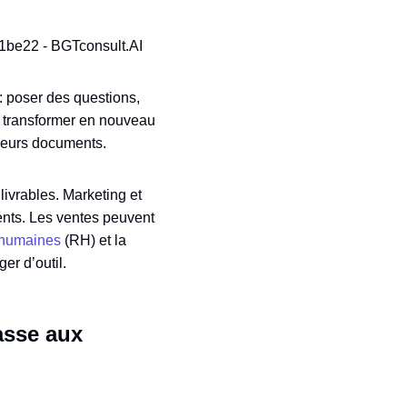
 : poser des questions,
« transformer en nouveau
sieurs documents.
livrables. Marketing et
ients. Les ventes peuvent
 humaines
(RH) et la
er d’outil.
asse aux