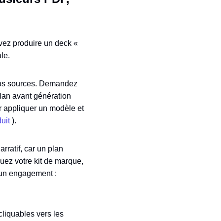
evez produire un deck «
le.
vos sources. Demandez
plan avant génération
ur appliquer un modèle et
uit
).
rratif, car un plan
uez votre kit de marque,
t un engagement :
 cliquables vers les