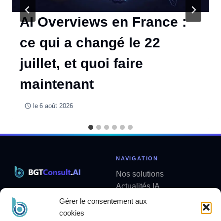
AI Overviews en France :
ce qui a changé le 22
juillet, et quoi faire
maintenant
le
6 août 2026
NAVIGATION
Nos solutions
Actualités IA
Solutions métier sur mesure
Analyses
Gérer le consentement aux
contact@bgtconsult.ai
Newsletter
cookies