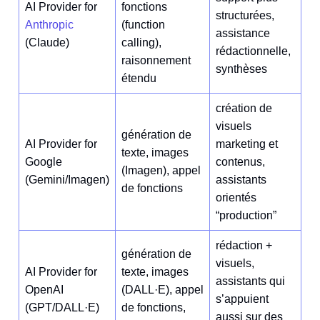
AI Provider for
fonctions
structurées,
Anthropic
(function
assistance
(Claude)
calling),
rédactionnelle,
raisonnement
synthèses
étendu
création de
visuels
génération de
AI Provider for
marketing et
texte, images
Google
contenus,
(Imagen), appel
(Gemini/Imagen)
assistants
de fonctions
orientés
“production”
rédaction +
génération de
visuels,
AI Provider for
texte, images
assistants qui
OpenAI
(DALL·E), appel
s’appuient
(GPT/DALL·E)
de fonctions,
aussi sur des