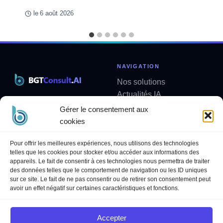
le
6 août 2026
NAVIGATION
Nos solutions
Actualités IA
Solutions métier sur mesure
Analyses
Gérer le consentement aux
contact@bgtconsult.ai
Newsletter
cookies
LÉGAL
SUIVEZ-NOUS
Pour offrir les meilleures expériences, nous utilisons des technologies
telles que les cookies pour stocker et/ou accéder aux informations des
Politique de confidentialité
LinkedIn
appareils. Le fait de consentir à ces technologies nous permettra de traiter
Mentions légales
YouTube
des données telles que le comportement de navigation ou les ID uniques
sur ce site. Le fait de ne pas consentir ou de retirer son consentement peut
Politique des cookies
avoir un effet négatif sur certaines caractéristiques et fonctions.
Conditions Générales de
Services
Accepter