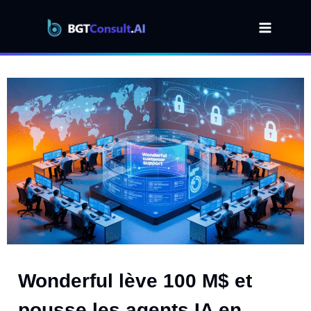
Aller
au
contenu
Wonderful lève 100 M$ et
pousse les agents IA en