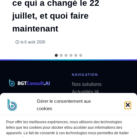
ce qui a changé le 22
juillet, et quoi faire
maintenant
le
6 août 2026
NAVIGATION
Nos solutions
Actualités IA
Solutions métier sur mesure
Analyses
Gérer le consentement aux
contact@bgtconsult.ai
Newsletter
cookies
LÉGAL
SUIVEZ-NOUS
Pour offrir les meilleures expériences, nous utilisons des technologies
telles que les cookies pour stocker et/ou accéder aux informations des
Politique de confidentialité
LinkedIn
appareils. Le fait de consentir à ces technologies nous permettra de traiter