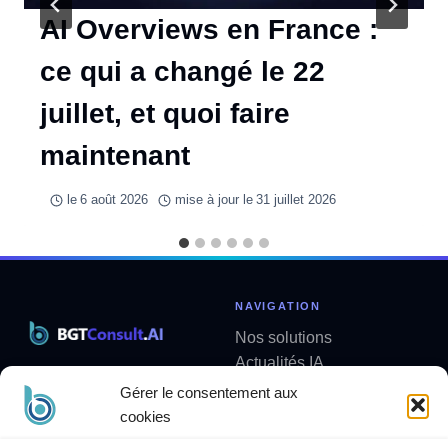
AI Overviews en France :
ce qui a changé le 22
juillet, et quoi faire
maintenant
le
6 août 2026
mise à jour le
31 juillet 2026
NAVIGATION
Nos solutions
Actualités IA
Solutions métier sur mesure
Analyses
Gérer le consentement aux
contact@bgtconsult.ai
Newsletter
cookies