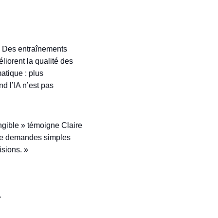
. Des entraînements
liorent la qualité des
atique : plus
d l’IA n’est pas
ngible » témoigne Claire
i de demandes simples
isions. »
.