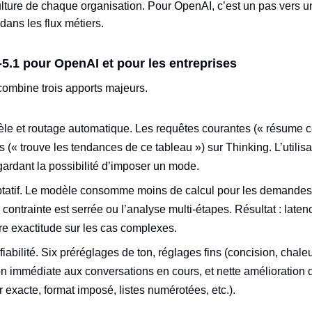
 culture de chaque organisation. Pour OpenAI, c’est un pas vers u
dans les flux métiers.
.1 pour OpenAI et pour les entreprises
combine trois apports majeurs.
èle et routage automatique. Les requêtes courantes (« résume ce
es (« trouve les tendances de ce tableau ») sur Thinking. L’utilisa
gardant la possibilité d’imposer un mode.
tif. Le modèle consomme moins de calcul pour les demandes tri
ontrainte est serrée ou l’analyse multi‑étapes. Résultat : latenc
ure exactitude sur les cas complexes.
fiabilité. Six préréglages de ton, réglages fins (concision, chal
ion immédiate aux conversations en cours, et nette amélioration 
exacte, format imposé, listes numérotées, etc.).