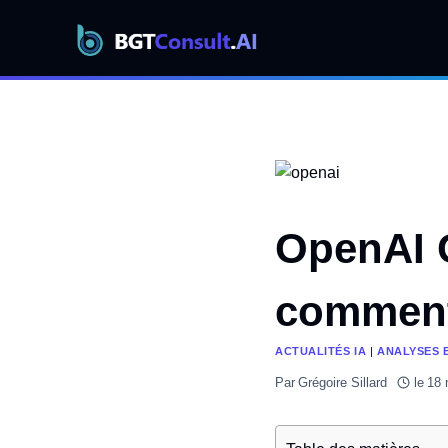
Aller
au
contenu
OpenAI G
comment
ACTUALITÉS IA
|
ANALYSES 
Par
Grégoire Sillard
le
18 