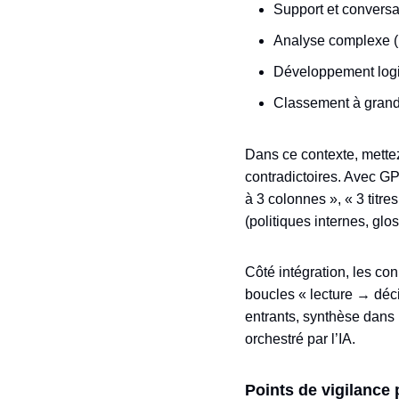
Support et conversat
Analyse complexe (r
Développement logici
Classement à grande
Dans ce contexte, mettez
contradictoires. Avec G
à 3 colonnes », « 3 titre
(politiques internes, glo
Côté intégration, les co
boucles « lecture → déci
entrants, synthèse dans 
orchestré par l’IA.
Points de vigilance 