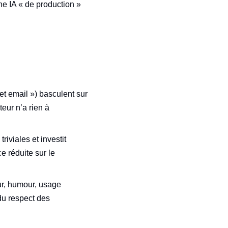
ne IA « de production »
t email ») basculent sur
teur n’a rien à
viales et investit
e réduite sur le
eur, humour, usage
du respect des