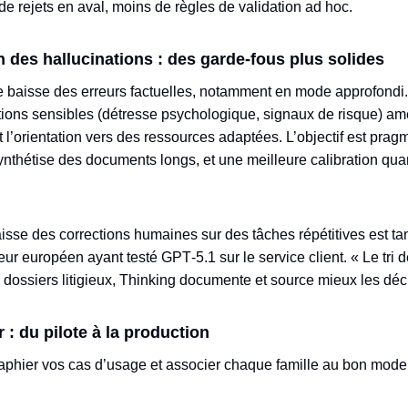
de rejets en aval, moins de règles de validation ad hoc.
n des hallucinations : des garde‑fous plus solides
e baisse des erreurs factuelles, notamment en mode approfondi
ations sensibles (détresse psychologique, signaux de risque) amé
 l’orientation vers des ressources adaptées. L’objectif est pragm
nthétise des documents longs, et une meilleure calibration quan
aisse des corrections humaines sur des tâches répétitives est ta
teur européen ayant testé GPT‑5.1 sur le service client. « Le tr
es dossiers litigieux, Thinking documente et source mieux les déc
: du pilote à la production
hier vos cas d’usage et associer chaque famille au bon mode