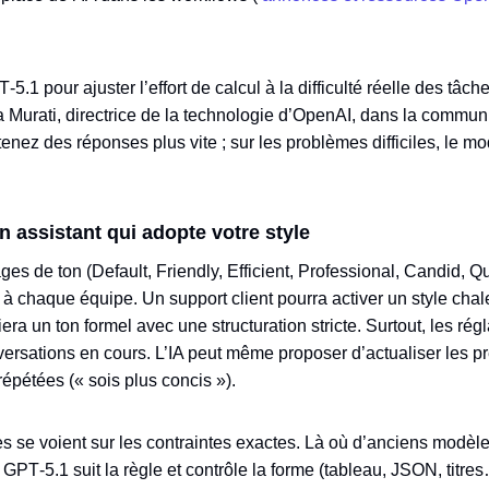
1 pour ajuster l’effort de calcul à la difficulté réelle des tâche
ira Murati, directrice de la technologie d’OpenAI, dans la communi
enez des réponses plus vite ; sur les problèmes difficiles, le m
n assistant qui adopte votre style
ges de ton (Default, Friendly, Efficient, Professional, Candid, Qu
A à chaque équipe. Un support client pourra activer un style chal
iera un ton formel avec une structuration stricte. Surtout, les ré
rsations en cours. L’IA peut même proposer d’actualiser les pré
pétées (« sois plus concis »).
grès se voient sur les contraintes exactes. Là où d’anciens modè
PT‑5.1 suit la règle et contrôle la forme (tableau, JSON, titres