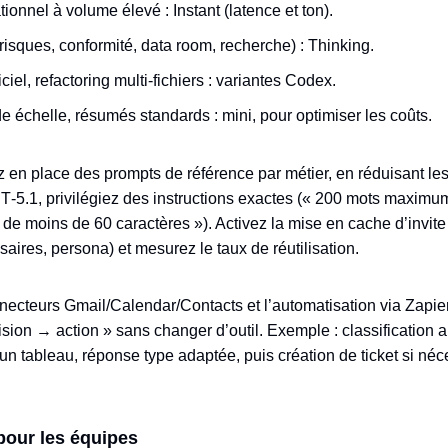
ionnel à volume élevé : Instant (latence et ton).
isques, conformité, data room, recherche) : Thinking.
el, refactoring multi‑fichiers : variantes Codex.
 échelle, résumés standards : mini, pour optimiser les coûts.
 en place des prompts de référence par métier, en réduisant le
PT‑5.1, privilégiez des instructions exactes (« 200 mots maxim
s de moins de 60 caractères »). Activez la mise en cache d’invit
ssaires, persona) et mesurez le taux de réutilisation.
nnecteurs Gmail/Calendar/Contacts et l’automatisation via Zapier
sion → action » sans changer d’outil. Exemple : classification 
un tableau, réponse type adaptée, puis création de ticket si néc
pour les équipes