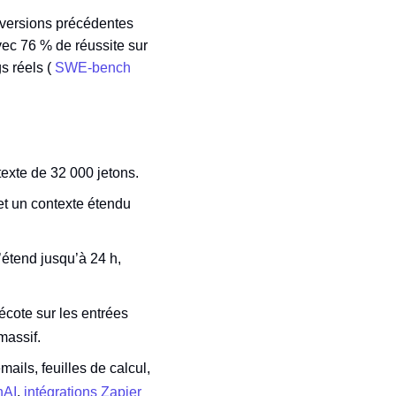
 versions précédentes
vec 76 % de réussite sur
s réels (
SWE‑bench
texte de 32 000 jetons.
et un contexte étendu
’étend jusqu’à 24 h,
écote sur les entrées
massif.
mails, feuilles de calcul,
nAI
,
intégrations Zapier