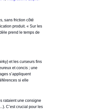
s, sans friction côté
cation produit. « Sur les
odèle prend le temps de
irky) et les curseurs fins
eureux et concis ; une
glages s’appliquent
férences si elle
les rataient une consigne
…). C’est crucial pour les