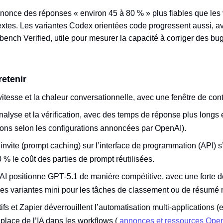
nnonce des réponses « environ 45 à 80 % » plus fiables que les
extes. Les variantes Codex orientées code progressent aussi, a
nch Verified, utile pour mesurer la capacité à corriger des bug
retenir
a vitesse et la chaleur conversationnelle, avec une fenêtre de con
nalyse et la vérification, avec des temps de réponse plus longs 
tons selon les configurations annoncées par OpenAI).
nvite (prompt caching) sur l’interface de programmation (API) s
 % le coût des parties de prompt réutilisées.
AI positionne GPT‑5.1 de manière compétitive, avec une forte d
es variantes mini pour les tâches de classement ou de résumé 
fs et Zapier déverrouillent l’automatisation multi‑applications (e
 place de l’IA dans les workflows (
annonces et ressources Ope