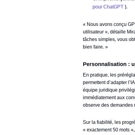
pour ChatGPT
).
« Nous avons conçu GPT‑5.
utilisateur », détaille M
tâches simples, vous obt
bien faire. »
Personnalisation : u
En pratique, les prérégla
permettent d’adapter l’I
équipe juridique privilég
immédiatement aux conve
observe des demandes ré
Sur la fiabilité, les pro
« exactement 50 mots », G