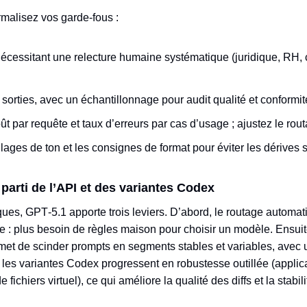
ormalisez vos garde‑fous :
nécessitant une relecture humaine systématique (juridique, RH
orties, avec un échantillonnage pour audit qualité et conformit
t par requête et taux d’erreurs par cas d’usage ; ajustez le rou
ges de ton et les consignes de format pour éviter les dérives st
 parti de l’API et des variantes Codex
ues, GPT‑5.1 apporte trois leviers. D’abord, le routage automati
ive : plus besoin de règles maison pour choisir un modèle. Ensui
rmet de scinder prompts en segments stables et variables, avec u
, les variantes Codex progressent en robustesse outillée (applic
 fichiers virtuel), ce qui améliore la qualité des diffs et la stabi