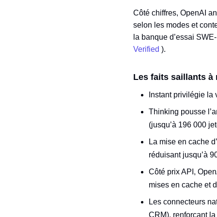
Côté chiffres, OpenAI a
selon les modes et cont
la banque d’essai SWE‑be
Verified
).
Les faits saillants à 
Instant privilégie l
Thinking pousse l’a
(jusqu’à 196 000 je
La mise en cache d’i
réduisant jusqu’à 90
Côté prix API, Open
mises en cache et d
Les connecteurs nati
CRM), renforçant la