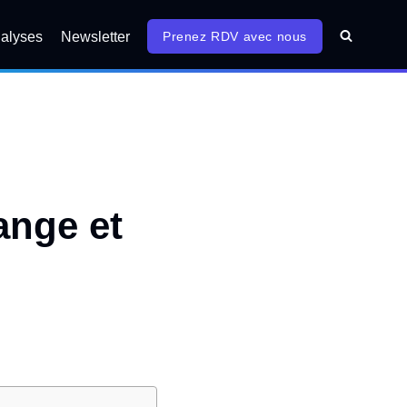
alyses
Newsletter
Prenez RDV avec nous
ange et