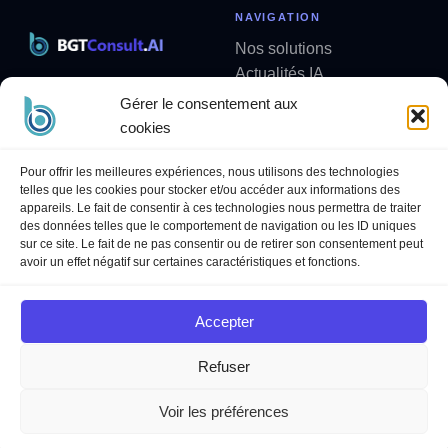
NAVIGATION
Nos solutions
Actualités IA
Solutions métier sur mesure
Analyses
Gérer le consentement aux
contact@bgtconsult.ai
Newsletter
cookies
LÉGAL
SUIVEZ-NOUS
Pour offrir les meilleures expériences, nous utilisons des technologies
telles que les cookies pour stocker et/ou accéder aux informations des
Politique de confidentialité
LinkedIn
appareils. Le fait de consentir à ces technologies nous permettra de traiter
Mentions légales
YouTube
des données telles que le comportement de navigation ou les ID uniques
sur ce site. Le fait de ne pas consentir ou de retirer son consentement peut
Politique des cookies
avoir un effet négatif sur certaines caractéristiques et fonctions.
Conditions Générales de
Services
Accepter
Refuser
© 2026 BGT Consult AI ·
bgtconsult.ai
Voir les préférences