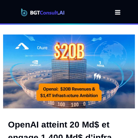
Aller
au
contenu
OpenAI atteint 20 Md$ et
engage 1 400 Md$ d’infra