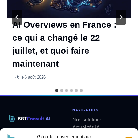
AI Overviews en France :
ce qui a changé le 22
juillet, et quoi faire
maintenant
le
6 août 2026
NAVIGATION
Nos solutions
Actualités IA
Solutions métier sur mesure
Analyses
Gérer le consentement aux