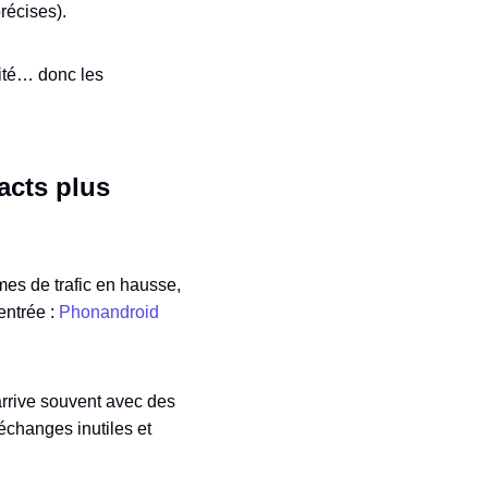
précises).
lité… donc les
acts plus
umes de trafic en hausse,
entrée :
Phonandroid
n arrive souvent avec des
 échanges inutiles et