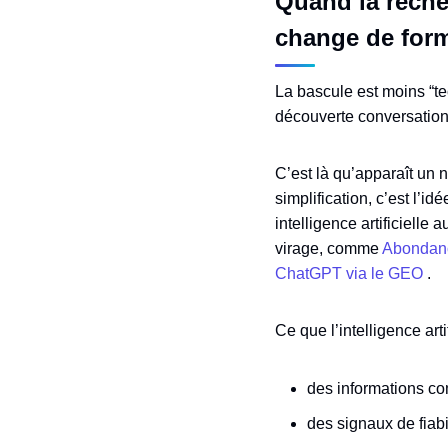
Quand la reche
change de for
La bascule est moins “t
découverte conversationn
C’est là qu’apparaît un 
simplification, c’est l’i
intelligence artificiell
virage, comme
Abondanc
ChatGPT via le GEO
.
Ce que l’intelligence artif
des informations com
des signaux de fiabi