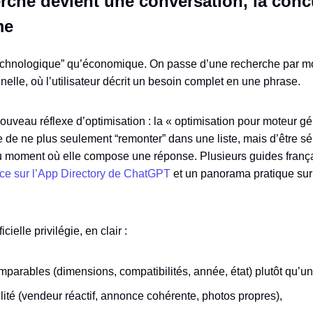
rche devient une conversation, la con
me
echnologique” qu’économique. On passe d’une recherche par mots
elle, où l’utilisateur décrit un besoin complet en une phrase.
nouveau réflexe d’optimisation : la « optimisation pour moteur gé
dée de ne plus seulement “remonter” dans une liste, mais d’être s
e au moment où elle compose une réponse. Plusieurs guides franç
e sur l’App Directory de ChatGPT
et un panorama pratique su
icielle privilégie, en clair :
parables (dimensions, compatibilités, année, état) plutôt qu’un
lité (vendeur réactif, annonce cohérente, photos propres),