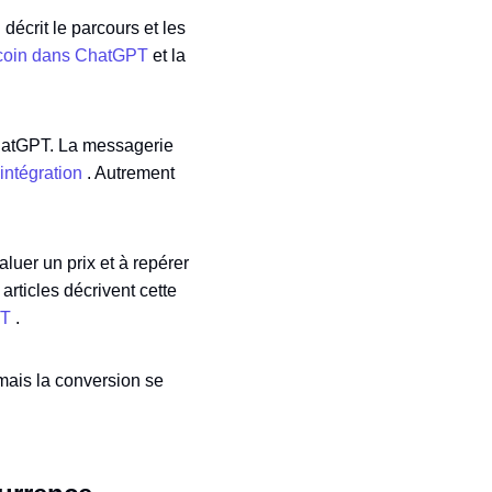
décrit le parcours et les
ncoin dans ChatGPT
et la
ChatGPT. La messagerie
’intégration
. Autrement
valuer un prix et à repérer
articles décrivent cette
PT
.
mais la conversion se