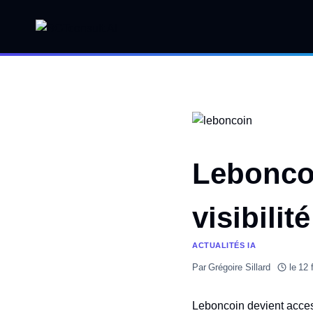
Aller
au
contenu
Lebonco
visibili
ACTUALITÉS IA
Par
Grégoire Sillard
le
12 
Leboncoin devient access