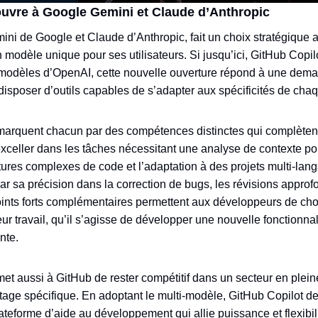
uvre à Google Gemini et Claude d’Anthropic
ini de Google et Claude d’Anthropic, fait un choix stratégique 
 modèle unique pour ses utilisateurs. Si jusqu’ici, GitHub Copilo
modèles d’OpenAI, cette nouvelle ouverture répond à une dema
disposer d’outils capables de s’adapter aux spécificités de chaq
arquent chacun par des compétences distinctes qui complètent
xceller dans les tâches nécessitant une analyse de contexte 
ures complexes de code et l’adaptation à des projets multi-lan
ar sa précision dans la correction de bugs, les révisions approfo
oints forts complémentaires permettent aux développeurs de choi
ur travail, qu’il s’agisse de développer une nouvelle fonctionna
nte.
rmet aussi à GitHub de rester compétitif dans un secteur en ple
age spécifique. En adoptant le multi-modèle, GitHub Copilot dev
lateforme d’aide au développement qui allie puissance et flexibil