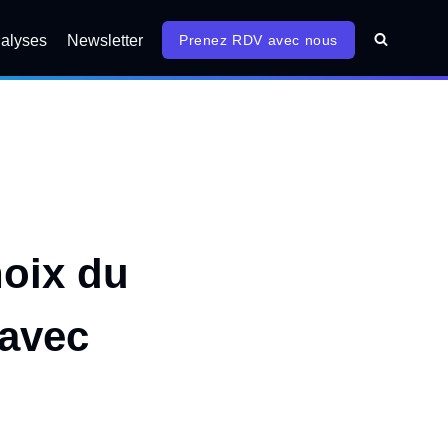
alyses
Newsletter
Prenez RDV avec nous
hoix du
 avec