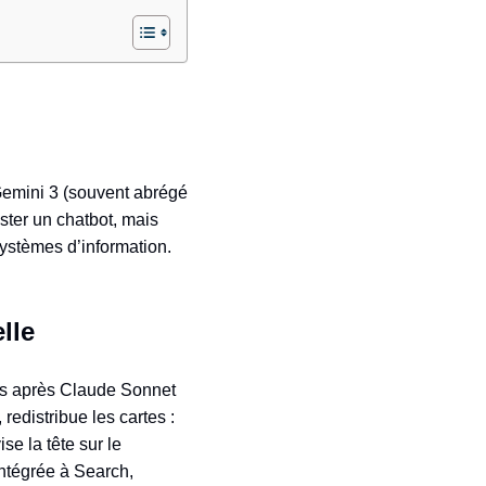
 Gemini 3 (souvent abrégé
ester un chatbot, mais
systèmes d’information.
lle
is après Claude Sonnet
edistribue les cartes :
se la tête sur le
intégrée à Search,