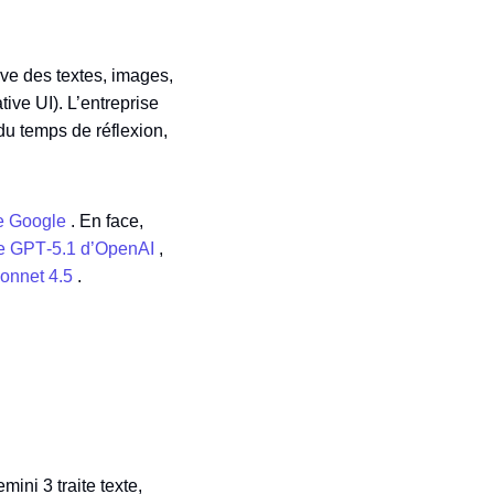
ve des textes, images,
ive UI). L’entreprise
du temps de réflexion,
de Google
. En face,
e GPT‑5.1 d’OpenAI
,
onnet 4.5
.
ini 3 traite texte,