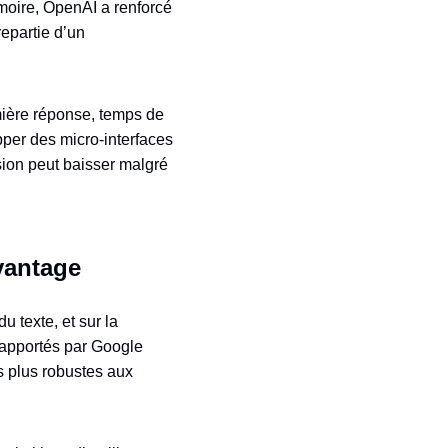
oire, OpenAI a renforcé
epartie d’un
remière réponse, temps de
opper des micro‑interfaces
sion peut baisser malgré
vantage
 texte, et sur la
 rapportés par Google
es plus robustes aux