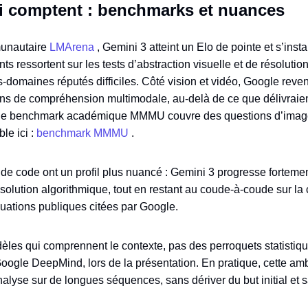
ui comptent : benchmarks et nuances
munautaire
LMArena
, Gemini 3 atteint un Elo de pointe et s’inst
nts ressortent sur les tests d’abstraction visuelle et de résolut
‑domaines réputés difficiles. Côté vision et vidéo, Google rev
ons de compréhension multimodale, au‑delà de ce que délivraie
l, le benchmark académique MMMU couvre des questions d’imag
le ici :
benchmark MMMU
.
de code ont un profil plus nuancé : Gemini 3 progresse forteme
ésolution algorithmique, tout en restant au coude‑à‑coude sur la
luations publiques citées par Google.
les qui comprennent le contexte, pas des perroquets statisti
Google DeepMind, lors de la présentation. En pratique, cette a
analyse sur de longues séquences, sans dériver du but initial et