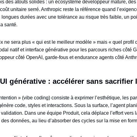
s des atouts solides : un écosystème développeur mature, des p
coût unitaire serré. Anthropic reste la référence quand l’exigenc
 longues durées avec une tolérance au risque très faible, un poi
a santé.
ix ne sera plus « qui est le meilleur modèle » mais « quel profil
odal natif et interface générative pour les parcours riches côté 
loppeur côté OpenAI, garde‑fous et endurance agents côté Anthr
UI générative : accélérer sans sacrifier 
tention » (vibe coding) consiste à exprimer l’esthétique, les par
nère code, styles et interactions. Sous la surface, l’agent plani
ur validation. Dans une équipe Produit, cela déplace l’effort vers 
té des données, au lieu d’absorber des cycles sur la mise en for