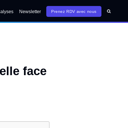
alyses
Newsletter
Prenez RDV avec nous
lle face