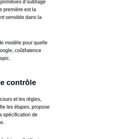
rimitives d’outillage
e première est la
nt sensible dans la
 de modèle pour quelle
Google, coût/latence
opic.
le contrôle
cours et les règles,
fie les étapes, propose
la spécification de
me.