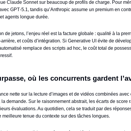
ue Claude Sonnet sur beaucoup de profils de charge. Pour mém
» avec GPT‑5.1, tandis qu’Anthropic assume un premium en contr
 et agents longue durée.
on de jetons, l’enjeu réel est la facture globale : qualité à la p
arrière, et coûts d’intégration. Si Generative UI évite de dével
 automatisé remplace des scripts ad hoc, le coût total de posses
ressif.
rpasse, où les concurrents gardent l’a
nce nette sur la lecture d’images et de vidéos combinées avec du
à la demande. Sur le raisonnement abstrait, les écarts de score
usieurs évaluations. Au quotidien, cela se traduit par des répons
e meilleure tenue du contexte sur des tâches longues.