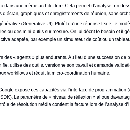
io dans une même architecture. Cela permet d’analyser un doss
 d’écran, graphiques et enregistrements de réunion, sans orch
 générative (Generative UI). Plutôt qu’une réponse texte, le mod
les ou des mini‑outils sur mesure. On lui décrit le besoin et il g
eractive adaptée, par exemple un simulateur de coût ou un tableau 
ers des « agents » plus endurants. Au lieu d’une succession de 
anifie, utilise des outils, versionne son travail et demande valida
aux workflows et réduit la micro‑coordination humaine.
oogle expose ces capacités via l’interface de programmation (A
(SDK). Le paramètre de « niveau de réflexion » alloue davantag
trôle de résolution média contient la facture lors de l’analyse 