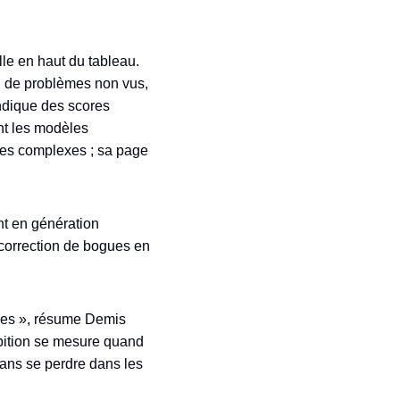
alle en haut du tableau.
ion de problèmes non vus,
endique des scores
nt les modèles
es complexes ; sa page
nt en génération
 correction de bogues en
ques », résume Demis
mbition se mesure quand
 sans se perdre dans les