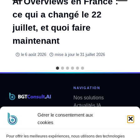
AI Overviews en France :
ce qui a changé le 22
juillet, et quoi faire
maintenant
le
6 août 2026
mise à jour le
31 juillet 2026
NAVIGATION
Nos solutions
Actualités IA
Solutions métier sur mesure
Analyses
Gérer le consentement aux
contact@bgtconsult.ai
Newsletter
cookies
LÉGAL
SUIVEZ-NOUS
Pour offrir les meilleures expériences, nous utilisons des technologies