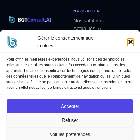
NAVIGATION
Nos solutions
Actualités IA
Solutions métier sur mesure
Analyses
Gérer le consentement aux
contact@bgtconsult.ai
Newsletter
cookies
LÉGAL
SUIVEZ-NOUS
Pour offrir les meilleures expériences, nous utilisons des technologies
telles que les cookies pour stocker et/ou accéder aux informations des
Politique de confidentialité
LinkedIn
appareils. Le fait de consentir à ces technologies nous permettra de traiter
Mentions légales
YouTube
des données telles que le comportement de navigation ou les ID uniques
sur ce site. Le fait de ne pas consentir ou de retirer son consentement peut
Politique des cookies
avoir un effet négatif sur certaines caractéristiques et fonctions.
Conditions Générales de
Services
Accepter
Refuser
© 2026 BGT Consult AI ·
bgtconsult.ai
Voir les préférences