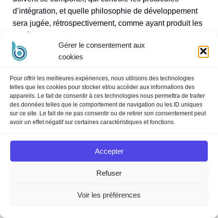
d’intégration, et quelle philosophie de développement
sera jugée, rétrospectivement, comme ayant produit les
systèmes les plus fiables.
Gérer le consentement aux
cookies
Google joue la carte de l’infrastructure omnipotente.
OpenAI joue la notoriété et la distribution massive.
Pour offrir les meilleures expériences, nous utilisons des technologies
Anthropic joue la fiabilité et la confiance enterprise. Ces
telles que les cookies pour stocker et/ou accéder aux informations des
appareils. Le fait de consentir à ces technologies nous permettra de traiter
trois paris peuvent coexister — et coexisteront sans
des données telles que le comportement de navigation ou les ID uniques
doute — parce qu’ils répondent à des besoins différents
sur ce site. Le fait de ne pas consentir ou de retirer son consentement peut
avoir un effet négatif sur certaines caractéristiques et fonctions.
dans des organisations différentes.
Accepter
Pour vous, la question n’est pas « qui va gagner ? ».
C’est : à laquelle de ces visions votre organisation veut-
Refuser
elle s’aligner — et avec quel partenaire êtes-vous prêt à
construire pour les cinq prochaines années ?
Voir les préférences