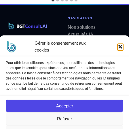
NAVIGATION
Nos solutions
Actualités IA
Solutions métier sur mesure
Analyses
Gérer le consentement aux
contact@bgtconsult.ai
Newsletter
cookies
LÉGAL
SUIVEZ-NOUS
Pour offrir les meilleures expériences, nous utilisons des technologies
telles que les cookies pour stocker et/ou accéder aux informations des
Politique de confidentialité
LinkedIn
appareils. Le fait de consentir à ces technologies nous permettra de traiter
Mentions légales
YouTube
des données telles que le comportement de navigation ou les ID uniques
sur ce site. Le fait de ne pas consentir ou de retirer son consentement peut
Politique des cookies
avoir un effet négatif sur certaines caractéristiques et fonctions.
Conditions Générales de
Services
Accepter
Refuser