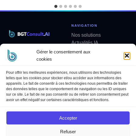
NAVIGATION
Nos solutions
Actualités IA
Solutions métier sur mesure
Analyses
Gérer le consentement aux
contact@bgtconsult.ai
Newsletter
cookies
LÉGAL
SUIVEZ-NOUS
Pour offrir les meilleures expériences, nous utilisons des technologies
telles que les cookies pour stocker et/ou accéder aux informations des
Politique de confidentialité
LinkedIn
appareils. Le fait de consentir à ces technologies nous permettra de traiter
Mentions légales
YouTube
des données telles que le comportement de navigation ou les ID uniques
sur ce site. Le fait de ne pas consentir ou de retirer son consentement peut
Politique des cookies
avoir un effet négatif sur certaines caractéristiques et fonctions.
Conditions Générales de
Services
Accepter
Refuser